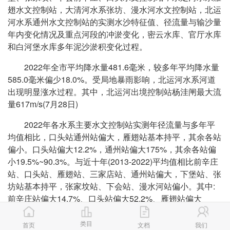
翅水文控制站，大清河水系张坊、漫水河水文控制站，北运
河水系通州水文控制站的实测水沙特征值、径流量与输沙量
年内变化情况及重点河段的冲淤变化，密云水库、官厅水库
和白河堡水库多年泥沙淤积变化过程。
2022年全市平均降水量481.6毫米，较多年平均降水量
585.0毫米偏少18.0%。受局地暴雨影响，北运河水系河道
出现明显涨水过程。其中，北运河出境控制站杨洼闸最大流
量617m/s(7月28日)
2022年各水系主要水文控制站实测年径流量与多年平
均值相比，口头站通州站偏大，雁翅站基本持平，其余各站
偏小。口头站偏大12.2%，通州站偏大175%，其余各站偏
小19.5%~90.3%。与近十年(2013-2022)平均值相比前辛庄
站、口头站、雁翅站、三家店站、通州站偏大，下堡站、张
坊站基本持平，张家坟站、下会站、漫水河站偏小。其中:
前辛庄站偏大14.7%、口头站偏大52.2%、雁翅站偏大
162%、三家店站偏大125%、通州站偏大53.0%。张家坟站
偏小38.2%、下会站偏小26.5%、漫水河站偏小77.2%。与
类目
首页
文档
我们