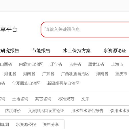
共享平台
性研究报告
节能报告
水土保持方案
水资源论证
山西省
内蒙古自治区
辽宁省
吉林省
黑龙江省
上海市
湖北省
湖南省
广东省
广西壮族自治区
海南省
重庆市
海省
宁夏回族自治区
新疆维吾尔自治区
咨询
土地咨询
其它咨询
标准规范
文库
防洪评价
入河排污口设置论证
用水节水评估报告
饮用水水
利规划
水资源公报
资料分享