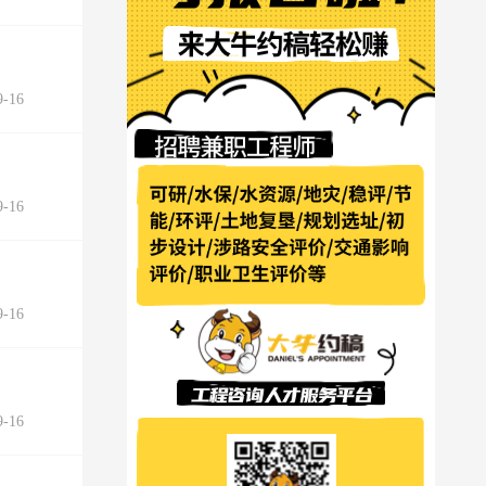
-16
-16
-16
-16