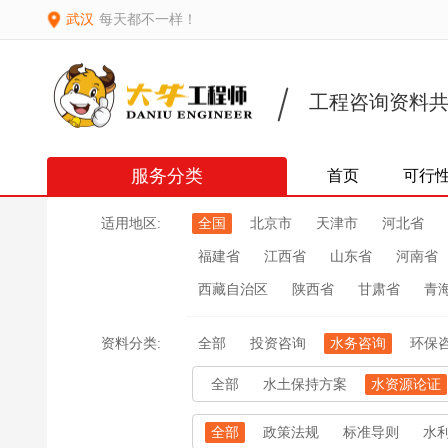
武汉
每天都不一样！
工程咨询资料
服务分类
首页
可行
适用地区:
全国
北京市
天津市
河北省
福建省
江西省
山东省
河南省
西藏自治区
陕西省
甘肃省
青
资料分类:
全部
投资咨询
水务咨询
环保
全部
水土保持方案
水资源论证
全部
政策法规
标准导则
水