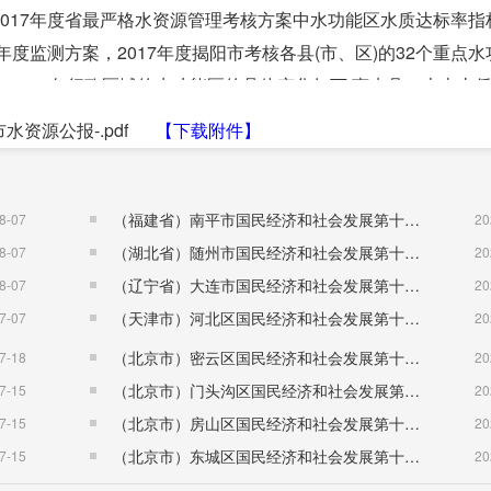
2017年度省最严格水资源管理考核方案中水功能区水质达标率指
年度监测方案，2017年度揭阳市考核各县(市、区)的32个重点水
7.5%。各行政区域的水功能区的具体变化如下:惠来县、大南山
持平;普宁市的水功能区达标率为90.0%，较2016年上升4.3%
市水资源公报-.pdf
【下载附件】
空港经济区的达标率为25.0%。
“百日百项大行动”为抓手，全面推进民生水利工程建设，水利事业
目83宗，完成水利建设资金12.96亿元，全面推进水利重点项
（福建省）南平市国民经济和社会发展第十五个五年规划纲要
8-07
20
雨工作，有效将灾害损失降到最低。三是严格水资源管理，构筑
（湖北省）随州市国民经济和社会发展第十五个五年规划纲要
8-07
20
转的趋势......
（辽宁省）大连市国民经济和社会发展第十五个五年规划纲要
8-07
20
（天津市）河北区国民经济和社会发展第十五个五年规划纲要
7-07
20
（北京市）密云区国民经济和社会发展第十五个五年规划纲要
7-18
20
（北京市）门头沟区国民经济和社会发展第十五个五年规划纲要
7-15
20
（北京市）房山区国民经济和社会发展第十五个五年规划纲要
7-15
20
（北京市）东城区国民经济和社会发展第十五个五年规划纲要
7-15
20