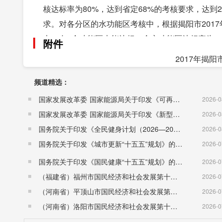
核达标率为80%，达到省定68%的考核要求，达到
求。对各分区的水功能区考核中，根据揭阳市2017
中，有4个功能区未能达标，全市功能区达标率为8
附件
南海区和揭西县的水功能区达标率为100%。与2016年
2017年揭阳
区、揭阳产业园的水功能区达标为60.0%;榕城区、
频道精选：
2017年，揭阳市水务局坚持贯彻新发展理念，以
破，一是水利建设加速推进。全市共开工建设水利项
国家发展改革委 国家能源局关于印发《可再生能源发展“十五五”规划》的通知 （发改能源〔2026〕1067号）
2026-0
二是三防减灾工作扎实到位。妥善做好防台风防暴
国家发展改革委 国家能源局关于印发《新型电力系统建设“十五五”规划》的通知​ （发改能源〔2026〕942号）
2026-0
障。落实最严格水资源管理制度，江河湖库水质有继续好
国务院关于印发《全民健身计划（2026—2030年）》的通知 （国发〔2026〕26号）
2026-0
国务院关于印发《城市更新“十五五”规划》的通知（国发〔2026〕12号）
2026-0
国务院关于印发《国民健康“十五五”规划》的通知 （国发〔2026〕23号）
2026-0
（福建省）福州市国民经济和社会发展第十五个五年规划纲要
2026-0
（河南省）平顶山市国民经济和社会发展第十五个五年规划纲要
2026-0
（河南省）洛阳市国民经济和社会发展第十五个五年规划纲要
2026-0