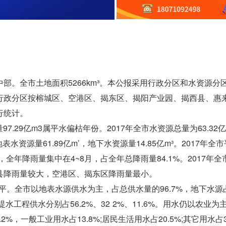
部。全市土地面积5266km³。本公报采用行政分区和水资源分
行政分区按榕城区、空港区、揭东区、揭阳产业园、揭西县、惠
行统计。
97.29亿m3属平水偏枯年份。2017年全市水资源总量为63.32
地表水资源量61.89亿m’，地下水资源量14.85亿m³。2017年全
%，全年降雨量集中在4~8月，占全年总降雨量84.1%。2017年
县降雨量较大，空港区、揭东区降雨量最小。
6年持平。全市以地表水源供水为主，占总供水量的96.7%，地下水源
工程供水分别占56.2%、32 2%、11.6%。用水仍以农业为
.2%，一般工业用水占13.8%;居民生活用水占20.5%;其它用水占3