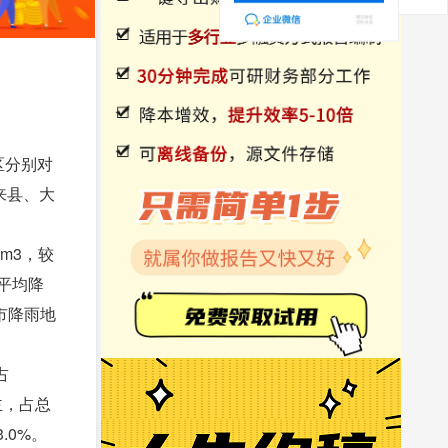
区分别对
来县、大
亿m3，较
市平均降
全市降雨地
占
主，占总
.0%。