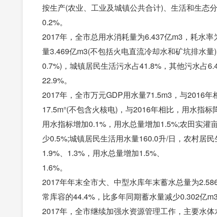
按生产(农业、工业及城镇公共合计)、生活和生态分类组
0.2%。
2017年，全市总用水消耗量为6.437亿m3，耗水率
量3.469亿m3(不包括火电直流冷却水和矿坑排水量)
0.7%)，城镇居民生活污水占41.8%，其他污水占6
22.9%。
2017年，全市万元GDP用水量71.5m3，与20
17.5m°(不包含火核电)，与2016年相比，用水指标降
用水指标增加0.1%，用水总量增加1.5%;农田实灌亩
少0.5%;城镇居民生活用水量160.0升/日，农村居
1.9%、1.3%，用水总量增加1.5%、
1.6%。
2017年年末全市大、中型水库年末蓄水总量为2.586
常库容的44.4%，比多年同期蓄水量减少0.302亿m
2017年，全市继续加强水资源管理工作，主要水体