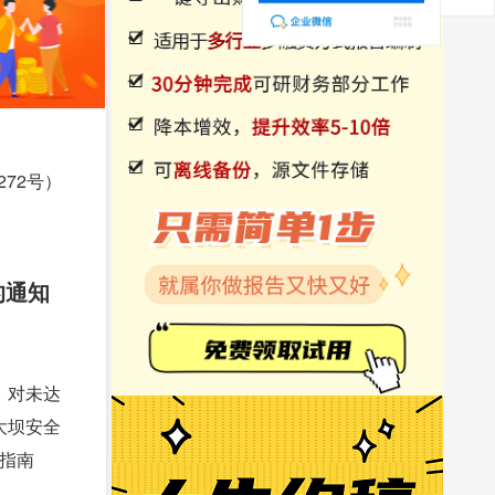
72号）
的通知
，对未达
大坝安全
指南