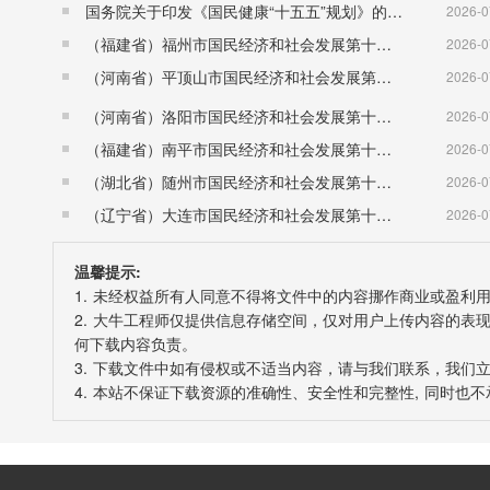
《水利水电启闭机设计规范》SL 41
国务院关于印发《国民健康“十五五”规划》的通知 （国发〔2026〕23号）
2026-0
《水利水电工程设计洪水计算规范》SL 44
（福建省）福州市国民经济和社会发展第十五个五年规划纲要
2026-0
《水利水电工程钢闸门设计规范》SL 74
（河南省）平顶山市国民经济和社会发展第十五个五年规划纲要
2026-0
《水工金属结构防腐蚀规范》SL 105
（河南省）洛阳市国民经济和社会发展第十五个五年规划纲要
2026-0
《小型水利水电工程碾压式土石坝设计规范》SL
（福建省）南平市国民经济和社会发展第十五个五年规划纲要
2026-0
《水工建筑物抗震设计规范》SL 203
（湖北省）随州市国民经济和社会发展第十五个五年规划纲要
2026-0
《水电站引水渠道及前池设计规范》SL 205
（辽宁省）大连市国民经济和社会发展第十五个五年规划纲要
2026-0
《土石坝养护修理规程》SL 210
《水利水电工程等级划分及洪水标准》SL 252
温馨提示:
1. 未经权益所有人同意不得将文件中的内容挪作商业或盈利
《水库大坝安全评价导则》SL 258
2. 大牛工程师仅提供信息存储空间，仅对用户上传内容的
《水闸设计规范》SL 265
何下载内容负责。
《水工隧洞设计规范》SL 279
3. 下载文件中如有侵权或不适当内容，请与我们联系，我们
4. 本站不保证下载资源的准确性、安全性和完整性, 同时
《混凝土拱坝设计规范》SL 282
《水利水电工程进水口设计规范》SL 285
《混凝土重力坝设计规范》SL 319