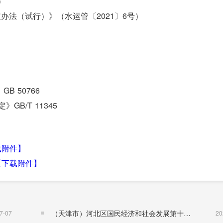
）
法（试行）》（水运管〔2021〕6号）
 50766
B/T 11345
T 14173
载附件】
【下载附件】
76
（天津市）河北区国民经济和社会发展第十五个五年规划纲要
7-07
20