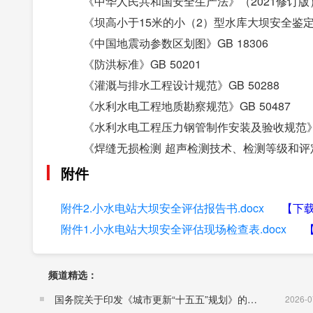
《中华人民共和国安全生产法》（2021修订版
《坝高小于15米的小（2）型水库大坝安全鉴定办
《中国地震动参数区划图》GB 18306
《防洪标准》GB 50201
《灌溉与排水工程设计规范》GB 50288
《水利水电工程地质勘察规范》GB 50487
《水利水电工程压力钢管制作安装及验收规范》GB
《焊缝无损检测 超声检测技术、检测等级和评定》G
《水利水电工程钢闸门制造、安装及验收规范》GB/
附件
《混凝土强度检验评定标准》GB/T 50107
附件2.小水电站大坝安全评估报告书.docx
【下
《土工试验方法》GB/T 50123
附件1.小水电站大坝安全评估现场检查表.docx
《混凝土结构试验方法标准》GB/T 50152
《砌体工程现场检测技术标准》GB/T 50315
《小型水电站安全检测与评价规范》GB/T 508
频道精选：
《砌石坝设计规范》SL 25
国务院关于印发《城市更新“十五五”规划》的通知（国发〔2026〕12号）
2026-0