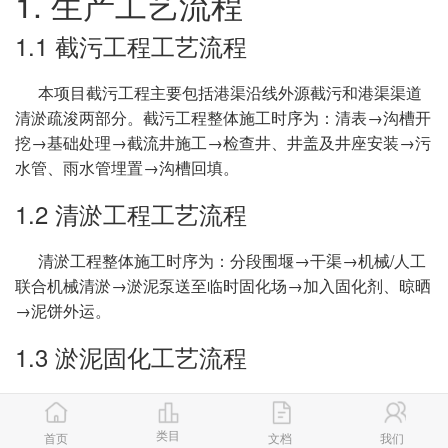
1. 生产工艺流程
1.1 截污工程工艺流程
本项目截污工程主要包括港渠沿线外源截污和港渠渠道
清淤疏浚两部分。截污工程整体施工时序为：清表→沟槽开
挖→基础处理→截流井施工→检查井、井盖及井座安装→污
水管、雨水管埋置→沟槽回填。
1.2 清淤工程工艺流程
清淤工程整体施工时序为：分段围堰→干渠→机械/人工
联合机械清淤→淤泥泵送至临时固化场→加入固化剂、晾晒
→泥饼外运。
1.3 淤泥固化工艺流程
淤泥固化流程包括：淤泥运输至临时固化场→淤泥平铺
→加入固化剂→机械搅拌→晾晒→泥饼外运。
类目
首页
文档
我们