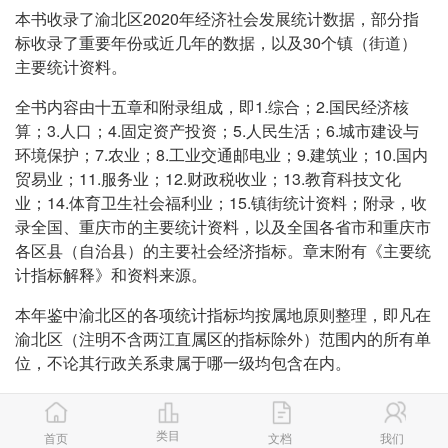
本书收录了渝北区2020年经济社会发展统计数据，部分指
标收录了重要年份或近几年的数据，以及30个镇（街道）
主要统计资料。
全书内容由十五章和附录组成，即1.综合；2.国民经济核
算；3.人口；4.固定资产投资；5.人民生活；6.城市建设与
环境保护；7.农业；8.工业交通邮电业；9.建筑业；10.国内
贸易业；11.服务业；12.财政税收业；13.教育科技文化
业；14.体育卫生社会福利业；15.镇街统计资料；附录，收
录全国、重庆市的主要统计资料，以及全国各省市和重庆市
各区县（自治县）的主要社会经济指标。章末附有《主要统
计指标解释》和资料来源。
本年鉴中渝北区的各项统计指标均按属地原则整理，即凡在
渝北区（注明不含两江直属区的指标除外）范围内的所有单
位，不论其行政关系隶属于哪一级均包含在内。
本年鉴的统计来源∶大部分来自区统计局、渝北调查队及区
级有关部门统计年报，部分来自抽样调查。全国、重庆市的
类目
首页
文档
我们