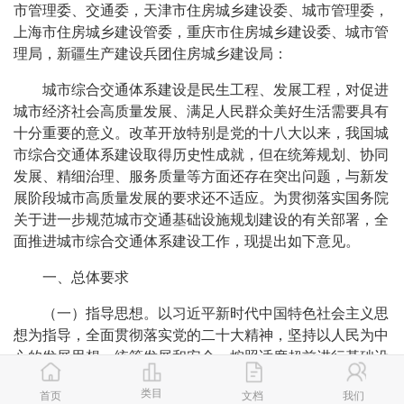
市管理委、交通委，天津市住房城乡建设委、城市管理委，
上海市住房城乡建设管委，重庆市住房城乡建设委、城市管
理局，新疆生产建设兵团住房城乡建设局：
城市综合交通体系建设是民生工程、发展工程，对促进
城市经济社会高质量发展、满足人民群众美好生活需要具有
十分重要的意义。改革开放特别是党的十八大以来，我国城
市综合交通体系建设取得历史性成就，但在统筹规划、协同
发展、精细治理、服务质量等方面还存在突出问题，与新发
展阶段城市高质量发展的要求还不适应。为贯彻落实国务院
关于进一步规范城市交通基础设施规划建设的有关部署，全
面推进城市综合交通体系建设工作，现提出如下意见。
一、总体要求
（一）指导思想。以习近平新时代中国特色社会主义思
想为指导，全面贯彻落实党的二十大精神，坚持以人民为中
心的发展思想，统筹发展和安全，按照适度超前进行基础设
施建设的思路，整体谋划、协同实施，精准补短板、强弱
类目
首页
文档
我们
项，加快构建系统健全、功能完备、运行高效、智能绿色、