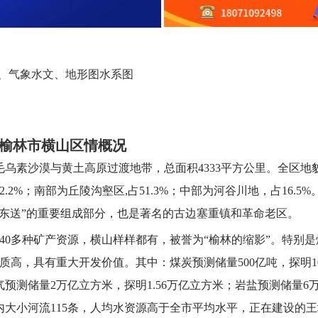
、气象水文、地形图水系图
榆林市横山区情概况
乌素沙漠与黄土高原过渡地带，总面积4333平方公里。全区地
2%；南部为丘陵沟壑区,占51.3%；中部为河谷川地，占16.5%
东送”的重要组成部分，也是著名的古边塞重镇和革命老区。
40多种矿产资源，横山样样都有，被誉为“榆林的缩影”。特别是
高，具有重大开发价值。其中：煤炭预测储量500亿吨，探明100
然气预测储量2万亿立方米，探明1.56万亿立方米；岩盐预测储量6
境内大小河流115条，人均水资源高于全市平均水平，正在建设的