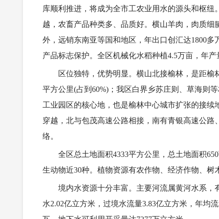
库顺利推进，将成为全市工农业用水的源头和枢纽。全
越，农畜产品种类多、品质好。横山羊肉，肉质细
外，远销东南亚等国和地区，年出口创汇达1800多
产品标志保护。全区机械化水稻种植4.5万亩，年产量
区位独特，优势明显。横山北接榆林，是距榆林城
平方公里(占到60%)；我区白界乡苏庄则、草海
工业园区的核心地，也是榆林中心城市扩张的接续地
穿越，北与包茂高速公路相接，南有青银高速公路、
络。
全区总土地面积4333平方公里，总土地面积65
生动物近30种。植物资源有农作物、经济作物、树木
境内水资源十分丰富。主要河流属黄河水系，有
水2.02亿立方米，过境水流量3.83亿立方米，年均流