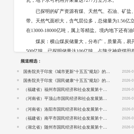
瓦，地下水可利用开采量达7277万立方米。
已探明的矿产资源有煤、天然气、石油、矿盐、
带。天然气面积大，含气层位多，总储量为1.56亿
在13000-18000亿吨，属上等精盐。境内地下
煤炭：横山煤炭储量大，分布广，质量高，易
500亿吨，已探明储量达106亿吨，占陕北神府煤田
频道精选：
煤。煤层为侏罗纪，系属长焰煤、不粘结煤和弱粘结煤
（6900—7200千卡／千克），是世界少有的优质
国务院关于印发《城市更新“十五五”规划》的通知（国发〔2026〕12号）
2026-0
国务院关于印发《国民健康“十五五”规划》的通知 （国发〔2026〕23号）
2026-0
天然气：横山地处陕甘宁盆地大气田的中心地带
（福建省）福州市国民经济和社会发展第十五个五年规划纲要
2026-0
方米，占榆林地区远景储量1／3，占全国远景储量
（河南省）平顶山市国民经济和社会发展第十五个五年规划纲要
2026-0
世界级大气田的行列。与国内其他气田相比，该气
（河南省）洛阳市国民经济和社会发展第十五个五年规划纲要
2026-0
烷平均含量为93.3％，是理想的城市用气和优质化
（福建省）南平市国民经济和社会发展第十五个五年规划纲要
2026-0
钠盐：分布于横山、米脂、榆林的特大岩盐矿区，总
（湖北省）随州市国民经济和社会发展第十五个五年规划纲要
2026-0
资源的16％。现已探明盐层厚度为129—148米