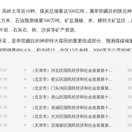
高岭土等近10种。煤炭总储量达500亿吨，属举世瞩目的陕北
立方米。石油预测储量500万吨。矿盐属榆、米、横特大矿盐区，
还有油叶岩、石灰石、铁、沙炭等矿产资源。
开采，是举世瞩目的神府特大煤田的重要组成部分。预测煤碳储
探明储量的6.6％。初步统计，全区15个乡镇、3000平方公里的
，低灰（含灰量8％）、低硫（含硫量0.4％—0.8％），中高
动力和化工用煤。
（天津市）河北区国民经济和社会发展第十五个五年规划纲要
7-07
20
（北京市）密云区国民经济和社会发展第十五个五年规划纲要
7-18
20
，境内普遍储有通连、稳定的大面积天然气，预测远景储量为1.
（北京市）门头沟区国民经济和社会发展第十五个五年规划纲要
7-15
20
的1／30。陕北大气田是我国目前探明的陆上最大的整装气田，
（北京市）房山区国民经济和社会发展第十五个五年规划纲要
7-15
20
田具有面积大、层多、压力稳定、含硫量低等特点，主要成分为
（北京市）东城区国民经济和社会发展第十五个五年规划纲要
7-15
20
工原料。
（北京市）大兴区国民经济和社会发展第十五个五年规划纲要
7-15
20
面积为11500平方公里，总储量13000亿—18000亿吨，占
（天津市）滨海新区国民经济和社会发展第十五个五年规划纲要
7-15
20
，且氯化钠含量为83％～高岭土：横山殿市、韩岔、波罗、党岔、王