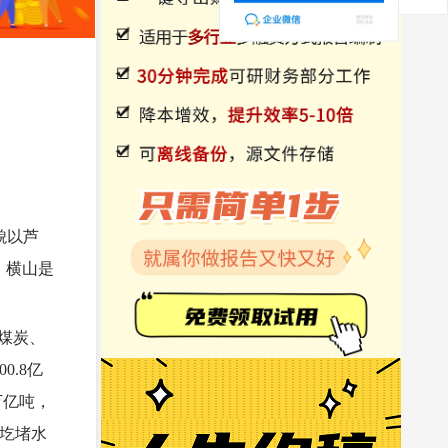
貌以芦
。横山是
煤炭、
.8亿
万亿吨，
王圪堵水