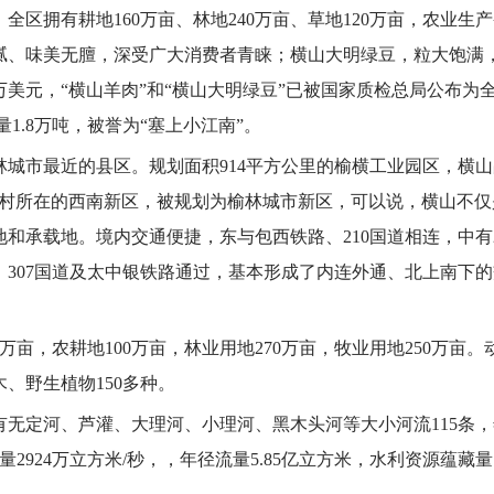
区拥有耕地160万亩、林地240万亩、草地120万亩，农业生
腻、味美无膻，深受广大消费者青睐；横山大明绿豆，粒大饱满
万美元，“横山羊肉”和“横山大明绿豆”已被国家质检总局公布为
1.8万吨，被誉为“塞上小江南”。
市最近的县区。规划面积914平方公里的榆横工业园区，横山占5
则等村所在的西南新区，被规划为榆林城市新区，可以说，横山不
和承载地。境内交通便捷，东与包西铁路、210国道相连，中有2
307国道及太中银铁路通过，基本形成了内连外通、北上南下
0万亩，农耕地100万亩，林业用地270万亩，牧业用地250万亩。
、野生植物150多种。
无定河、芦灌、大理河、小理河、黑木头河等大小河流115条
量2924万立方米/秒，，年径流量5.85亿立方米，水利资源蕴藏量7