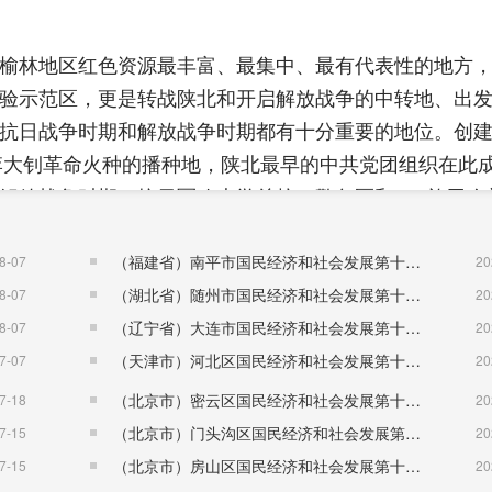
榆林地区红色资源最丰富、最集中、最有代表性的地方
验示范区，更是转战陕北和开启解放战争的中转地、出
抗日战争时期和解放战争时期都有十分重要的地位。创
是李大钊革命火种的播种地，陕北最早的中共党团组织在此
解放战争时期，抗日军政大学总校、警备区和359旅司令
级革命家曾在绥德战斗生活过，王震、习仲勋等革命前
（福建省）南平市国民经济和社会发展第十五个五年规划纲要
8-07
20
的摇篮”，齐心老人家称绥德为“西北革命策源地”。目前
（湖北省）随州市国民经济和社会发展第十五个五年规划纲要
8-07
20
发展，推进“一馆六址一学院多点”项目建设，筹建中国延
（辽宁省）大连市国民经济和社会发展第十五个五年规划纲要
8-07
20
干部学院，积极主动与延安对接、互联互通，挖掘、盘
（天津市）河北区国民经济和社会发展第十五个五年规划纲要
7-07
20
居，做强绥德红色教育品牌，将绥德打造为全国知名的红色
（北京市）密云区国民经济和社会发展第十五个五年规划纲要
7-18
20
（北京市）门头沟区国民经济和社会发展第十五个五年规划纲要
7-15
20
间艺术荟萃之地和陕北文化的中心腹地，享有文化部命
（北京市）房山区国民经济和社会发展第十五个五年规划纲要
7-15
20
的全国文化先进县和中国民间艺术之乡，各级各类非遗