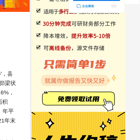
′，县
的峁梁状
6%，
面积
，年平
21年末