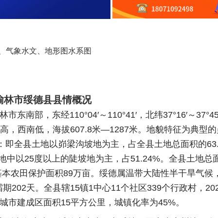
、气象水文、地形图水系图
榆林市绥德县县情概况
，东经110°04′～110°41′，北纬37°16′～37°45
高，西南低，海拔607.8米—1287米。地貌特征为典型
：即全县土地以峁梁沟坡地为主，占全县土地总面积的63.
地中以25度以上的陡坡地为主，占51.24%。全县土地总
亩，基本农田保护面积89万亩。绥德属温带大陆性半干旱气候
霜期202天。全县辖15镇1中心11个社区339个行政村，20
人，城市建成区面积15平方公里，城镇化率为45%。