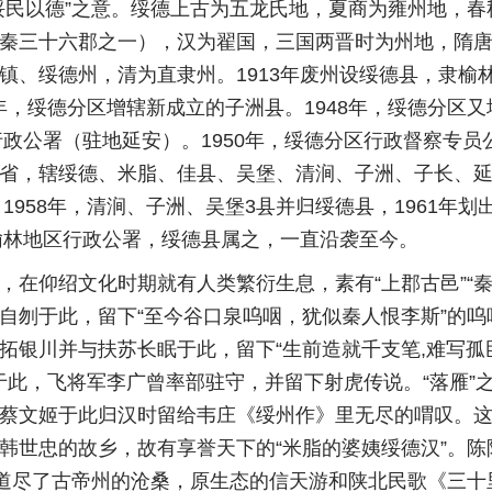
绥民以德”之意。绥德上古为五龙氏地，夏商为雍州地，春
秦三十六郡之一），汉为翟国，三国两晋时为州地，隋
镇、绥德州，清为直隶州。1913年废州设绥德县，隶榆
4年，绥德分区增辖新成立的子洲县。1948年，绥德分区
行政公署（驻地延安）。1950年，绥德分区行政督察专员
省，辖绥德、米脂、佳县、吴堡、清涧、子洲、子长、延
1958年，清涧、子洲、吴堡3县并归绥德县，1961年划
称榆林地区行政公署，绥德县属之，一直沿袭至今。
，在仰绍文化时期就有人类繁衍生息，素有“上郡古邑”“
冤自刎于此，留下“至今谷口泉呜咽，犹似秦人恨李斯”的呜
拓银川并与扶苏长眠于此，留下“生前造就千支笔,难写孤
于此，飞将军李广曾率部驻守，并留下射虎传说。“落雁”
蔡文姬于此归汉时留给韦庄《绥州作》里无尽的喟叹。
韩世忠的故乡，故有享誉天下的“米脂的婆姨绥德汉”。陈
”道尽了古帝州的沧桑，原生态的信天游和陕北民歌《三十