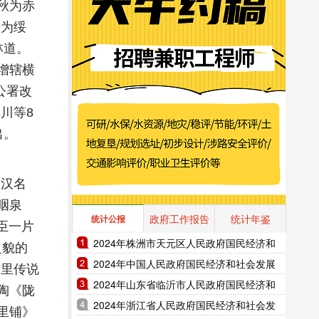
秋为赤
唐为绥
林道。
又增辖横
公署改
川等8
出。
秦汉名
咽泉
政府工作报告
统计年鉴
统计公报
臣一片
2024年株洲市天元区人民政府国民经济和
之貌的
社会发展统计公报（2025年更新）
2024年中国人民政府国民经济和社会发展
这里传说
统计公报（2025年更新）
2024年山东省临沂市人民政府国民经济和
陶《陇
社会发展统计公报（2025年更新）
2024年浙江省人民政府国民经济和社会发
里铺》