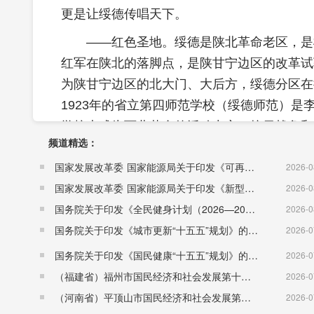
更是让绥德传唱天下。
——红色圣地。绥德是陕北革命老区，是
红军在陕北的落脚点，是陕甘宁边区的改革试
为陕甘宁边区的北大门、大后方，绥德分区在
1923年的省立第四师范学校（绥德师范）
学校也成为西北革命的活动中心。抗日战争和
频道精选：
驻绥。毛泽东、周恩来、朱德等老一辈无产阶
国家发展改革委 国家能源局关于印发《可再生能源发展“十五五”规划》的通知 （发改能源〔2026〕1067号）
2026-0
绥任职工作过。习仲勋同志称绥德为“革命英才
国家发展改革委 国家能源局关于印发《新型电力系统建设“十五五”规划》的通知​ （发改能源〔2026〕942号）
2026-0
正统筹推进教育研学旅游和生态民俗旅游融合
国务院关于印发《全民健身计划（2026—2030年）》的通知 （国发〔2026〕26号）
2026-0
教育学院、陕西省委党校绥德教学基地、绥德
国务院关于印发《城市更新“十五五”规划》的通知（国发〔2026〕12号）
2026-0
全县和周边县区100余处红色遗址和先贤旧
育基地。
国务院关于印发《国民健康“十五五”规划》的通知 （国发〔2026〕23号）
2026-0
（福建省）福州市国民经济和社会发展第十五个五年规划纲要
2026-0
——文旅之乡。绥德是举世公认的陕北民
（河南省）平顶山市国民经济和社会发展第十五个五年规划纲要
2026-0
民歌、秧歌、唢呐、石雕和剪纸之乡五项殊荣