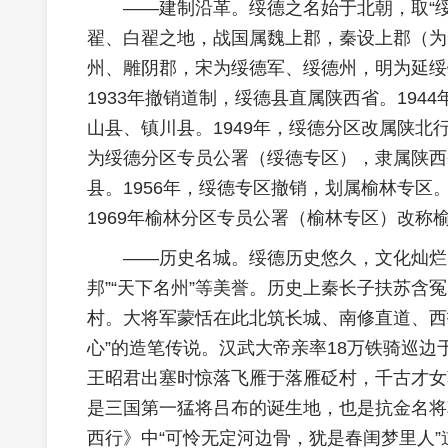
——建制沿革。绥德之名始于北朝，取“
翟、白翟之地，战国属魏上郡，秦设上郡（为
州、雕阴郡，宋为绥德军、绥德州，明为延绥
1933年撤销道制，绥德县直属陕西省。194
山县、镇川县。1949年，绥德分区改属陕北
为绥德分区专员公署（绥德专区），隶属陕西
县。1956年，绥德专区撤销，划属榆林专区。
1969年榆林分区专员公署（榆林专区）改
——历史名城。绥德历史悠久，文化灿烂
邦”“天下名州”等美誉。历史上秦长子扶苏含
村。大将军蒙恬在此北筑长城、南修直道、西
心”的造笔传说。汉武大帝亲率18万铁骑巡边
王昭君出塞时惊落飞雁于落雁砭村，千古才女
是三国第一猛将吕布的诞生地，也是抗金名将
西行》中“可怜无定河边骨，犹是春闺梦里人