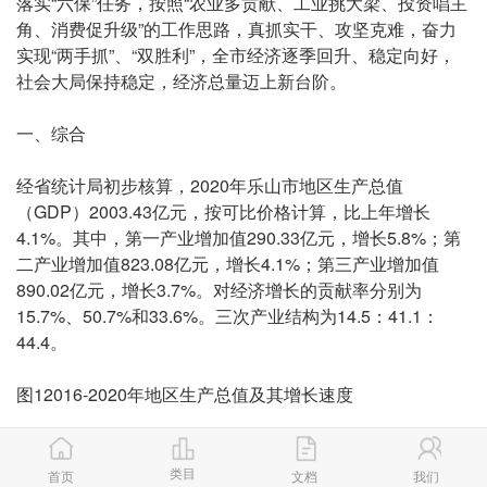
落实“六保”任务，按照“农业多贡献、工业挑大梁、投资唱主
角、消费促升级”的工作思路，真抓实干、攻坚克难，奋力
实现“两手抓”、“双胜利”，全市经济逐季回升、稳定向好，
社会大局保持稳定，经济总量迈上新台阶。
一、综合
经省统计局初步核算，2020年乐山市地区生产总值
（GDP）2003.43亿元，按可比价格计算，比上年增长
4.1%。其中，第一产业增加值290.33亿元，增长5.8%；第
二产业增加值823.08亿元，增长4.1%；第三产业增加值
890.02亿元，增长3.7%。对经济增长的贡献率分别为
15.7%、50.7%和33.6%。三次产业结构为14.5：41.1：
44.4。
图12016-2020年地区生产总值及其增长速度
全年民营经济增加值1121.84亿元，比上年增长3.3%，民营
经济拉动GDP增长1.9个百分点，对GDP增长的贡献率为
类目
首页
文档
我们