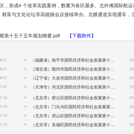
新区，形成4 个改革实践案例，数量为各区最多。北外滩国际航运
、财富与文化论坛等高能级会议接续举办。北横通道实现通车，
区生产总值突破1600 亿元，一般公共预算收入年均增长9.3
第十五个五年规划纲要.pdf
【下载附件】
速集聚，现有各类总部企业112 家，较“十三五”末增长5 倍，五
，全球前50 强班轮、货运企业分别有18 家、14 家在虹口布局，
上海代表处、中国船级社三大功能、上海海事局船舶能效管理中心
（福建省）南平市国民经济和社会发展第十五个五年规划纲要
8-07
20
牌启用，全国首例涉外、首例双方境外当事人海事临时仲裁在北
（湖北省）随州市国民经济和社会发展第十五个五年规划纲要
8-07
20
运领域开展首例试点，上海国际航运中心核心承载区影响力日益
（辽宁省）大连市国民经济和社会发展第十五个五年规划纲要
8-07
20
上海首批外商独资保险资管、上海首批保险资金长期投资改革试
（天津市）河北区国民经济和社会发展第十五个五年规划纲要
7-07
20
1/8 公募基金、1/6 期货风险管理子公司、1/4 百亿级量化私
（北京市）密云区国民经济和社会发展第十五个五年规划纲要
7-18
20
态联盟暨案源推进中心，金融服务实体经济能力不断提升。新动
（北京市）门头沟区国民经济和社会发展第十五个五年规划纲要
7-15
20
构超1000 家，产业规模近800 亿元，2024年贡献全市2/
（北京市）房山区国民经济和社会发展第十五个五年规划纲要
7-15
20
区”正式对外发布。科创动能持续释放，集聚专精特新企业246 家，
（北京市）东城区国民经济和社会发展第十五个五年规划纲要
7-15
20
天工开物等专业孵化器正式运营，北科创生物技术特色产业园、新业坊空间