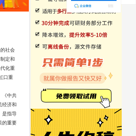
力的社会
学制定和
现代化重
虹口重
》《中共
民经济和
，是指导
策的重要