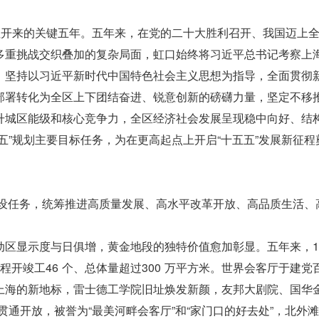
往开来的关键五年。五年来，在党的二十大胜利召开、我国迈上
多重挑战交织叠加的复杂局面，虹口始终将习近平总书记考察上
，坚持以习近平新时代中国特色社会主义思想为指导，全面贯彻
部署转化为全区上下团结奋进、锐意创新的磅礴力量，坚定不移
升城区能级和核心竞争力，全区经济社会发展呈现稳中向好、结
五”规划主要目标任务，为在更高起点上开启“十五五”发展新征程
”建设任务，统筹推进高质量发展、高水平改革开放、高品质生活、
区显示度与日俱增，黄金地段的独特价值愈加彰显。五年来，13
程开竣工46 个、总体量超过300 万平方米。世界会客厅于建党
瞰上海的新地标，雷士德工学院旧址焕发新颜，友邦大剧院、国华
线贯通开放，被誉为“最美河畔会客厅”和“家门口的好去处”，北外