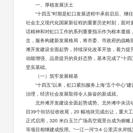
一、厚植发展沃土
“十四五”时期是虹口发展进程中承前启后、继
社会主义现代化国家新征程的重要历史时刻，面对
话精神和对虹口工作的系列重要指示作为根本遵循
念，服务构建新发展格局，将市委、市政府的战略
滩开发建设全面起势，持续深化改革开放，着力提
动能增强、品质提升的良好态势，基本完成了“十四
坚实基础。
（一）筑牢发展根基
“十四五”以来，虹口紧扣服务上海“五个中心
治理，经济社会发展取得令人振奋的新成就。
北外滩开发建设全面起势成势。北外滩中央活动
目39个街坊征收收尾，20 幅地块完成出让，重大工
正式启用，320 米白玉兰广场高空观景台成为俯
等项目相继建成投用。“一江一河”3.4 公里滨水岸