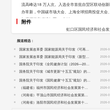
流高峰达18 万人次。入选全市首批自贸区联动创
办常新，中国碳市场大会、上海全球招商投促大会
虹桥枢纽车程缩短至25 分钟。
附件
经济能级跨步跃升。主要经济指标迈上新台阶，地
虹口区国民经济和社会发展
累计固定资产投资总额完成1500 亿元。优质企业加
频道精选：
资企业500 余家、总量近2000 家。航运延链升级
量占全市1/4以上、运力占近七成；国际航运公会
国家发展改革委 国家能源局关于印发《可再生能源发展“十五五”规划》的通知 （发改能源〔2026〕1067号）
2026-0
性机构相继落地，全国首个国家级船员评估中心挂
国家发展改革委 国家能源局关于印发《新型电力系统建设“十五五”规划》的通知​ （发改能源〔2026〕942号）
2026-0
裁决，在绿色甲醇加注、碳捕集、电动船等绿色航
国务院关于印发《全民健身计划（2026—2030年）》的通知 （国发〔2026〕26号）
2026-0
融夯基拓能，国家高端智库“中国资本市场学会”、
国务院关于印发《城市更新“十五五”规划》的通知（国发〔2026〕12号）
2026-0
功落地，现集聚各类金融机构2100 余家，覆盖全国近
国务院关于印发《国民健康“十五五”规划》的通知 （国发〔2026〕23号）
2026-0
股权投资集聚区和并购集聚区、北外滩并购重组生
（福建省）福州市国民经济和社会发展第十五个五年规划纲要
2026-0
育，市区协同推进绿色低碳场景开放，已集聚各类企业和机
（河南省）平顶山市国民经济和社会发展第十五个五年规划纲要
2026-0
碳”立项标准，2025 年“北外滩绿色服务发展试验
（河南省）洛阳市国民经济和社会发展第十五个五年规划纲要
2026-0
五”末增长超2.5 倍，D·Transformer、