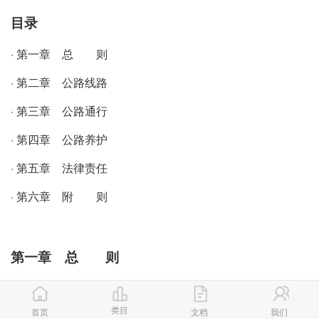
目录
· 第一章 总 则
· 第二章 公路线路
· 第三章 公路通行
· 第四章 公路养护
· 第五章 法律责任
· 第六章 附 则
第一章 总 则
第一条 为了加强公路保护，保障公路完好、安全和畅通，
根据《中华人民共和国公路法》，制定本条例。
类目
首页
文档
我们