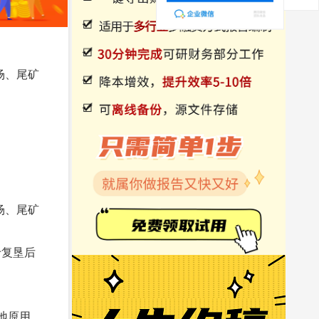
场、尾矿
场、尾矿
于复垦后
地原用