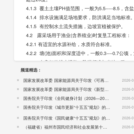
4.1.3 覆土土壤PH值范围，一般为5.5-----8.5，
4.1.4 排水设施满足场地要求，防洪满足当地标准
4.1.5 有控制水土流失措施，边坡宜植被保护。
4.2 露采场用于渔业(含养殖业)时复垦工程标准：
4.2.1 有适宜的水源补给，水质符合标准。
4.2.2 塘(池)面积和深度适中，一般0.3----0.7公顷，深
4.2.3 有良好的排水设施，防洪标准与当地一致。
频道精选：
4.3 露采场用作人工湖、公园、水域观赏区时复垦
4.3.1 与区域自然环境协调，有景观效果。
国家发展改革委 国家能源局关于印发《可再生能源发展“十五五”规划》的通知 （发改能源〔2026〕1067号）
2026-0
4.3.2 水质符合《地面水环境质量标准》中IV、V
国家发展改革委 国家能源局关于印发《新型电力系统建设“十五五”规划》的通知​ （发改能源〔2026〕942号）
2026-0
4.3.3 排水、防洪设施满足当地标准。
国务院关于印发《全民健身计划（2026—2030年）》的通知 （国发〔2026〕26号）
2026-0
4.3.4 沿水域布置树草种植区、控制水土流失。
国务院关于印发《城市更新“十五五”规划》的通知（国发〔2026〕12号）
2026-0
4.4 露采场用于建筑时复垦工程标准:
国务院关于印发《国民健康“十五五”规划》的通知 （国发〔2026〕23号）
2026-0
4.4.1 待复垦场地应无滑坡、断层、岩溶等不
（福建省）福州市国民经济和社会发展第十五个五年规划纲要
2026-0
范》 (GBJ7-89)确定建筑参数(地基承载力、变形