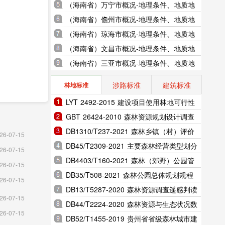
地貌、气象水文、地形图水系图
（海南省）万宁市概况-地理条件、地质地
貌、气象水文、地形图水系图
（海南省）儋州市概况-地理条件、地质地
貌、气象水文、地形图水系图
（海南省）琼海市概况-地理条件、地质地
貌、气象水文、地形图水系图
（海南省）文昌市概况-地理条件、地质地
貌、气象水文、地形图水系图
（海南省）三亚市概况-地理条件、地质地
貌、气象水文、地形图水系图
涉路标准
建筑标准
林地标准
LYT 2492-2015 建设项目使用林地可行性
报告编制规范（完整版）
GBT 26424-2010 森林资源规划设计调查
技术规程（完整版）
DB1310/T237-2021 森林乡镇（村）评价
26-07-15
指标（完整版）
DB45/T2309-2021 主要森林经营类型划分
26-07-15
规范（完整版）
DB4403/T160-2021 森林（郊野）公园管
26-07-15
理维护技术规范（完整版）
DB35/T508-2021 森林公园总体规划规程
26-07-15
（完整版）
DB13/T5287-2020 森林资源调查遥感判读
26-07-15
区划技术规程（完整版）
DB44/T2224-2020 森林资源与生态状况数
设计规
26-07-15
据标准（完整版）
DB52/T1455-2019 贵州省省级森林城市建