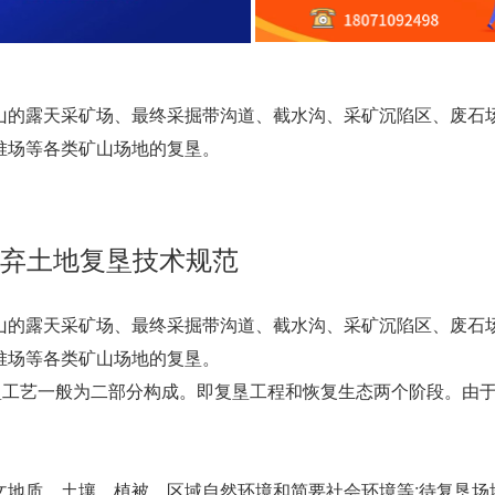
山的露天采矿场、最终采掘带沟道、截水沟、采矿沉陷区、废石
堆场等各类矿山场地的复垦。
弃土地复垦技术规范
山的露天采矿场、最终采掘带沟道、截水沟、采矿沉陷区、废石
堆场等各类矿山场地的复垦。
复垦工艺一般为二部分构成。即复垦工程和恢复生态两个阶段。由
水文地质、土壤、植被、区域自然环境和简要社会环境等;待复垦场