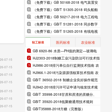
明和疏散指示系统技术标准
（免费下载）GB 50168-2018 电气装置安
装工程 电缆线路施工及验收标准
（免费下载）GB/T 51305-2018 码头船舶
岸电设施工程技术标准
（免费下载）GB 50217-2018 电力工程电
缆设计标准
（免费下载）GB/T 51281-2018 同步数字
体系(SDH)光纤传输系统工程验收标准
（免费下载）GB/T 51265-2018 有线电视
网络工程施工与验收标准
医药标准
农业标准
轻工标准
GB 6920-86 水质—PH值的测定—玻璃电
极法
HJ2303-2018制糖工业污染防治可行技术指
26-07-15
南（完整版）
HJ986-2018排污单位自行监测技术指南 农
26-07-15
副食品加工业（完整版）
HJ966.1-2018污染源源强核算技术指南 农
26-07-15
副食品加工工业—制糖工业（完整版）
GB/T 36502-2018 制糖企业良好操作规范
26-07-15
（完整版）
HJ942-2018排污许可证申请与核发技术规
26-07-15
范 总则（完整版）
GB/T 35998-2018甘蔗和蔗渣的蔗糖分、
26-07-15
锤度及纤维分测定 湿式分解法（完整版）
GB/T 35920-2018低聚糖通用技术规则
26-07-15
（完整版）
GB/T35888-2018方糖（完整版）