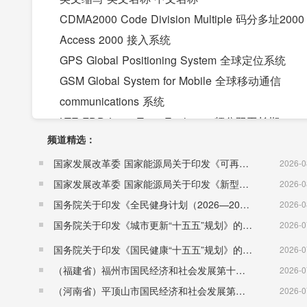
CDMA2000 Code Division Multiple 码分多址2000
Access 2000 接入系统
GPS Global Positioning System 全球定位系统
GSM Global System for Mobile 全球移动通信
communications 系统
LTE FDD Long Term Evolution 频分双工长期
频道精选：
Frequency Division Duplex 演进
RRU Radio Remote Unit 无线远端单元
国家发展改革委 国家能源局关于印发《可再生能源发展“十五五”规划》的通知 （发改能源〔2026〕1067号）
2026-0
TDMA Time Division Multiple Access 时分多址
国家发展改革委 国家能源局关于印发《新型电力系统建设“十五五”规划》的通知​ （发改能源〔2026〕942号）
2026-0
TD-LTE TD-SCDMA Long Term TD-SCDMA长
国务院关于印发《全民健身计划（2026—2030年）》的通知 （国发〔2026〕26号）
2026-0
Evolution 期演进
国务院关于印发《城市更新“十五五”规划》的通知（国发〔2026〕12号）
2026-0
TD-SCDMA Time Division Synchronous 时分
国务院关于印发《国民健康“十五五”规划》的通知 （国发〔2026〕23号）
2026-0
CDMA 多址
（福建省）福州市国民经济和社会发展第十五个五年规划纲要
2026-0
WCDMA Wideband CDMA 宽带CDMA
（河南省）平顶山市国民经济和社会发展第十五个五年规划纲要
2026-0