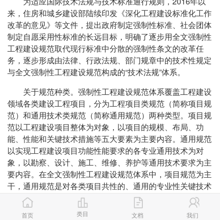
为适应国际技术法规与技术标准通行规则，2016年以
来，住房和城乡建设部陆续印发《深化工程建设标准化工作
改革的意见》等文件，提出政府制定强制性标准、社会团体
制定自愿采用性标准的长远目标，明确了逐步用全文强制性
工程建设规范取代现行标准中分散的强制性条文的改革任
务，逐步形成由法律、行政法规、部门规章中的技术性规定
与全文强制性工程建设规范构成的“技术法规”体系。
关于规范种类。强制性工程建设规范体系覆盖工程建设
领域各类建设工程项目，分为工程项目类规范（简称项目规
范）和通用技术类规范（简称通用规范）两种类型。项目规
范以工程建设项目整体为对象，以项目的规模、布局、功
能、性能和关键技术措施等五大要素为主要内容。通用规范
以实现工程建设项目功能性能要求的各专业通用技术为对
象，以勘察、设计、施工、维修、养护等通用技术要求为主
要内容。在全文强制性工程建设规范体系中，项目规范为主
干，通用规范是对各类项目共性的、通用的专业性关键技术
措施的规定。
类目
首页
文档
我们
关于五大要素指标。强制性工程建设规范中各项要素是