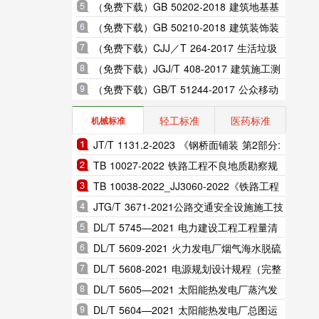
室内振动限值及其测量方法标准
（免费下载）GB 50202-2018 建筑地基基
础工程施工质量验收标准
（免费下载）GB 50210-2018 建筑装饰装
修工程质量验收标准
（免费下载）CJJ／T 264-2017 生活垃圾
渗沥液膜生物反应处理系统技术规程
（免费下载）JGJ/T 408-2017 建筑施工测
量标准
（免费下载）GB/T 51244-2017 公众移动
通信隧道覆盖工程技术规范
轻工标准
医药标准
机械标准
JT/T 1131.2-2023 《钢桥面铺装 第2部分:
热拌环氧沥青》
TB 10027-2022 铁路工程不良地质勘察规
程
TB 10038-2022_JJ3060-2022《铁路工程
特殊岩土勘察规程》
JTG/T 3671-2021公路交通安全设施施工技
术规范
DL/T 5745—2021 电力建设工程工程量清
单计价规范（完整版）
DL/T 5609-2021 火力发电厂烟气海水脱硫
系统设计规程（完整版）
DL/T 5608-2021 电源规划设计规程（完整
版）
DL/T 5605—2021 太阳能热发电厂蒸汽发
生系统设计规范（完整版）
DL/T 5604—2021 太阳能热发电厂总图运