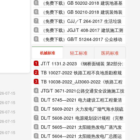
室内振动限值及其测量方法标准
（免费下载）GB 50202-2018 建筑地基基
础工程施工质量验收标准
（免费下载）GB 50210-2018 建筑装饰装
修工程质量验收标准
（免费下载）CJJ／T 264-2017 生活垃圾
渗沥液膜生物反应处理系统技术规程
（免费下载）JGJ/T 408-2017 建筑施工测
量标准
（免费下载）GB/T 51244-2017 公众移动
通信隧道覆盖工程技术规范
轻工标准
医药标准
机械标准
JT/T 1131.2-2023 《钢桥面铺装 第2部分:
热拌环氧沥青》
TB 10027-2022 铁路工程不良地质勘察规
程
TB 10038-2022_JJ3060-2022《铁路工程
特殊岩土勘察规程》
JTG/T 3671-2021公路交通安全设施施工技
26-07-15
术规范
DL/T 5745—2021 电力建设工程工程量清
26-07-15
单计价规范（完整版）
DL/T 5609-2021 火力发电厂烟气海水脱硫
26-07-15
系统设计规程（完整版）
DL/T 5608-2021 电源规划设计规程（完整
26-07-15
版）
DL/T 5605—2021 太阳能热发电厂蒸汽发
26-07-15
生系统设计规范（完整版）
DL/T 5604—2021 太阳能热发电厂总图运