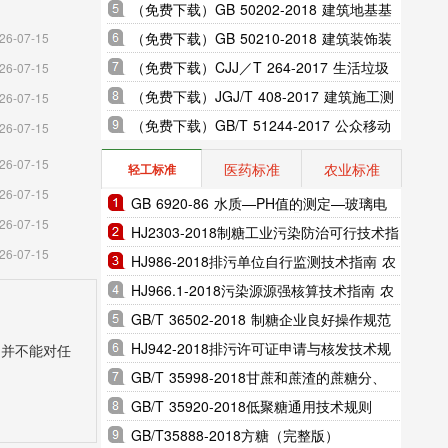
室内振动限值及其测量方法标准
（免费下载）GB 50202-2018 建筑地基基
础工程施工质量验收标准
（免费下载）GB 50210-2018 建筑装饰装
26-07-15
修工程质量验收标准
（免费下载）CJJ／T 264-2017 生活垃圾
26-07-15
渗沥液膜生物反应处理系统技术规程
（免费下载）JGJ/T 408-2017 建筑施工测
26-07-15
量标准
（免费下载）GB/T 51244-2017 公众移动
26-07-15
通信隧道覆盖工程技术规范
26-07-15
医药标准
农业标准
轻工标准
26-07-15
GB 6920-86 水质—PH值的测定—玻璃电
26-07-15
极法
HJ2303-2018制糖工业污染防治可行技术指
26-07-15
南（完整版）
HJ986-2018排污单位自行监测技术指南 农
副食品加工业（完整版）
HJ966.1-2018污染源源强核算技术指南 农
副食品加工工业—制糖工业（完整版）
GB/T 36502-2018 制糖企业良好操作规范
（完整版）
HJ942-2018排污许可证申请与核发技术规
，并不能对任
范 总则（完整版）
GB/T 35998-2018甘蔗和蔗渣的蔗糖分、
锤度及纤维分测定 湿式分解法（完整版）
GB/T 35920-2018低聚糖通用技术规则
（完整版）
GB/T35888-2018方糖（完整版）