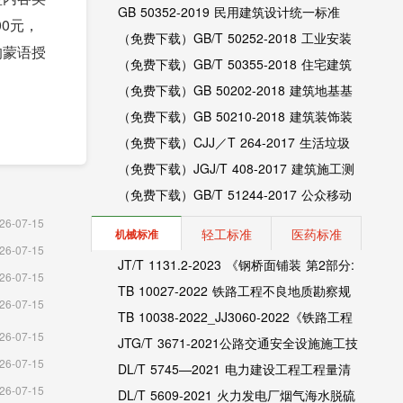
整版）
GB 50352-2019 民用建筑设计统一标准
0元，
（完整版）
（免费下载）GB/T 50252-2018 工业安装
的蒙语授
工程施工质量验收统-标准
（免费下载）GB/T 50355-2018 住宅建筑
室内振动限值及其测量方法标准
（免费下载）GB 50202-2018 建筑地基基
础工程施工质量验收标准
（免费下载）GB 50210-2018 建筑装饰装
修工程质量验收标准
（免费下载）CJJ／T 264-2017 生活垃圾
渗沥液膜生物反应处理系统技术规程
（免费下载）JGJ/T 408-2017 建筑施工测
量标准
（免费下载）GB/T 51244-2017 公众移动
通信隧道覆盖工程技术规范
26-07-15
轻工标准
医药标准
机械标准
26-07-15
JT/T 1131.2-2023 《钢桥面铺装 第2部分:
26-07-15
热拌环氧沥青》
TB 10027-2022 铁路工程不良地质勘察规
26-07-15
程
TB 10038-2022_JJ3060-2022《铁路工程
26-07-15
特殊岩土勘察规程》
JTG/T 3671-2021公路交通安全设施施工技
26-07-15
术规范
DL/T 5745—2021 电力建设工程工程量清
26-07-15
单计价规范（完整版）
DL/T 5609-2021 火力发电厂烟气海水脱硫