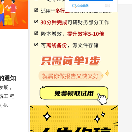
的通知
发展，
筑工 程
 执