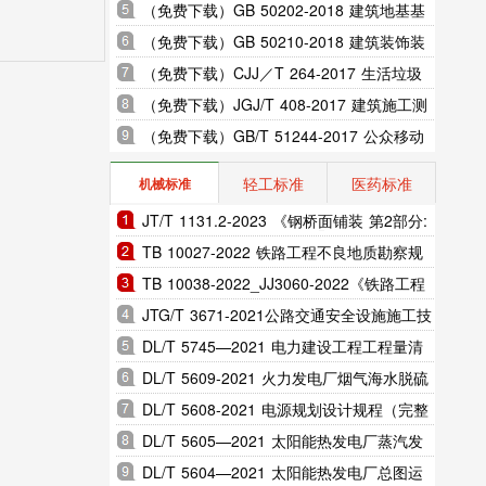
室内振动限值及其测量方法标准
（免费下载）GB 50202-2018 建筑地基基
础工程施工质量验收标准
（免费下载）GB 50210-2018 建筑装饰装
修工程质量验收标准
（免费下载）CJJ／T 264-2017 生活垃圾
渗沥液膜生物反应处理系统技术规程
（免费下载）JGJ/T 408-2017 建筑施工测
量标准
（免费下载）GB/T 51244-2017 公众移动
通信隧道覆盖工程技术规范
轻工标准
医药标准
机械标准
JT/T 1131.2-2023 《钢桥面铺装 第2部分:
热拌环氧沥青》
TB 10027-2022 铁路工程不良地质勘察规
程
TB 10038-2022_JJ3060-2022《铁路工程
特殊岩土勘察规程》
JTG/T 3671-2021公路交通安全设施施工技
术规范
DL/T 5745—2021 电力建设工程工程量清
单计价规范（完整版）
DL/T 5609-2021 火力发电厂烟气海水脱硫
系统设计规程（完整版）
DL/T 5608-2021 电源规划设计规程（完整
版）
DL/T 5605—2021 太阳能热发电厂蒸汽发
生系统设计规范（完整版）
DL/T 5604—2021 太阳能热发电厂总图运